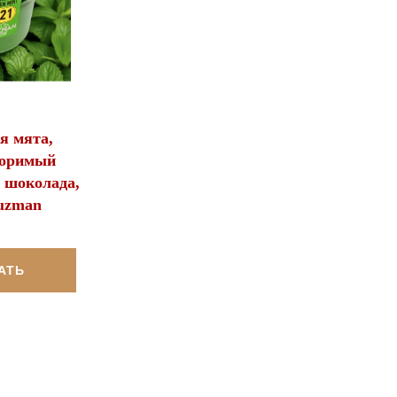
я мята,
воримый
 шоколада,
Guzman
АТЬ