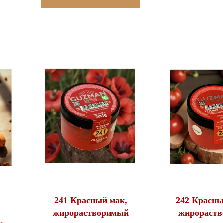
241 Красный мак,
242 Красны
жирорастворимый
жирораст