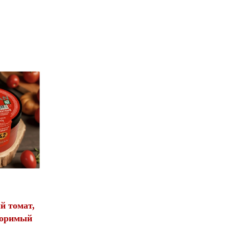
й томат,
воримый