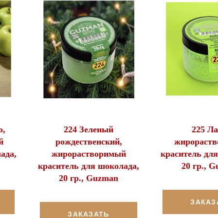
о,
224 Зеленый
225 Ла
й
рождественский,
жирораст
ада,
жирорастворимый
краситель для
краситель для шоколада,
20 гр., 
20 гр., Guzman
ЗАКАЗ
ЗАКАЗАТЬ