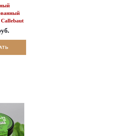
еный
ованный
 Callebaut
руб.
АТЬ