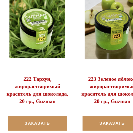
222 Тархун,
223 Зеленое яблок
жирорастворимый
жирорастворимы
краситель для шоколада,
краситель для шокол
20 гр., Guzman
20 гр., Guzman
ЗАКАЗАТЬ
ЗАКАЗАТЬ