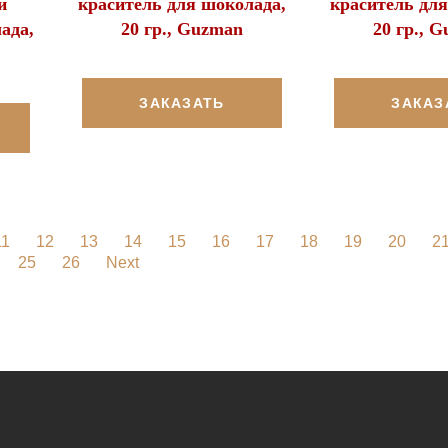
й
краситель для шоколада,
краситель для
ада,
20 гр., Guzman
20 гр., 
ЗАКАЗАТЬ
ЗАКАЗ
11
12
13
14
15
16
17
18
19
20
2
25
26
Next