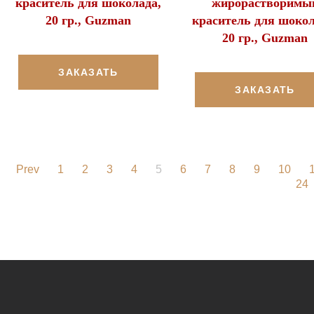
краситель для шоколада,
жирорастворимы
20 гр., Guzman
краситель для шокол
20 гр., Guzman
ЗАКАЗАТЬ
ЗАКАЗАТЬ
Prev
1
2
3
4
5
6
7
8
9
10
24