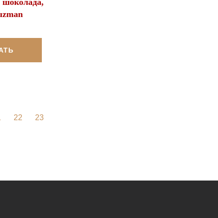
 шоколада,
Guzman
АТЬ
1
22
23