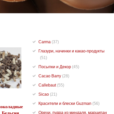
Carma
(37)
Глазури, начинки и какао-продукты
(51)
Посыпки и Декор
(45)
Cacao Barry
(28)
Callebaut
(55)
Sicao
(21)
Красители и блески Guzman
(56)
околадные
, Бельгия
Орехи, пудра из миндаля, марципан