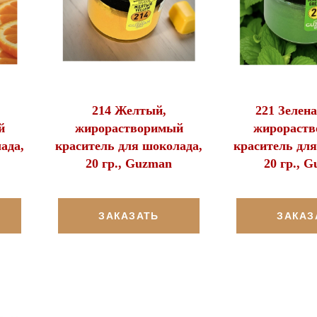
214 Желтый,
221 Зелена
й
жирорастворимый
жирораст
ада,
краситель для шоколада,
краситель для
20 гр., Guzman
20 гр., 
ЗАКАЗАТЬ
ЗАКАЗ