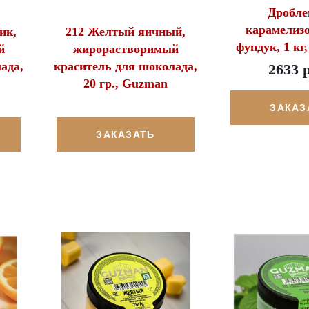
Дробл
карамелиз
ик,
212 Желтый яичный,
фундук, 1 кг,
й
жирорастворимый
ада,
краситель для шоколада,
2633 
20 гр., Guzman
ЗАКАЗ
ЗАКАЗАТЬ