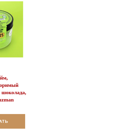
йм,
воримый
 шоколада,
Guzman
АТЬ