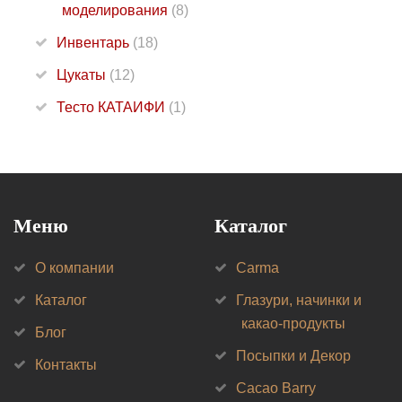
моделирования
(8)
Инвентарь
(18)
Цукаты
(12)
Тесто КАТАИФИ
(1)
Меню
Каталог
О компании
Carma
Каталог
Глазури, начинки и
какао-продукты
Блог
Посыпки и Декор
Контакты
Cacao Barry