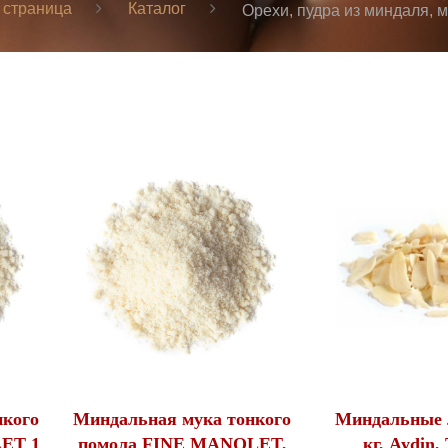
 страница
Каталог
Орехи, пудра из миндаля, 
нкого
Миндальная мука тонкого
Миндальные 
ET 1
помола FINE MANOLET,
кг, Aydin,