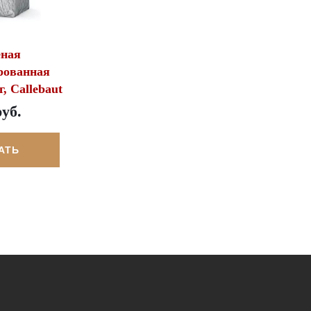
еная
рованная
, Callebaut
руб.
АТЬ