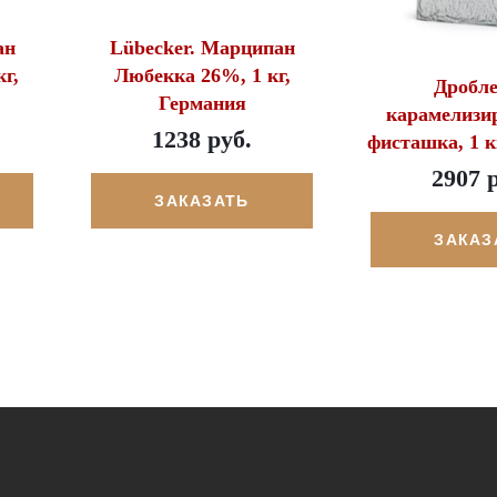
ан
Lübecker. Марципан
г,
Любекка 26%, 1 кг,
Дробл
Германия
карамелизи
1238 руб.
фисташка, 1 кг
2907 
ЗАКАЗАТЬ
ЗАКАЗ