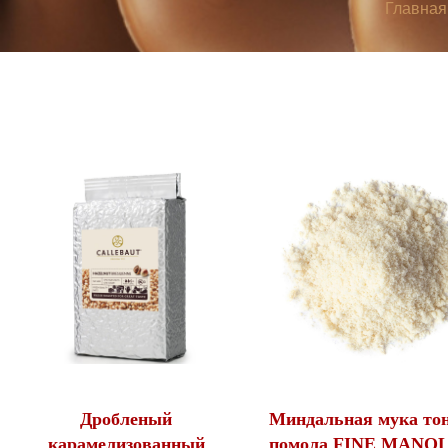
Главная
Дробленый
Миндальная мука то
карамелизованный
помола FINE MANOL