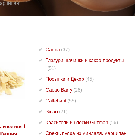
марципан
Carma
(37)
Глазури, начинки и какао-продукты
(51)
Посыпки и Декор
(45)
Cacao Barry
(28)
Callebaut
(55)
Sicao
(21)
Красители и блески Guzman
(56)
лепестки 1
 Турция
Орехи, пудра из миндаля, марципан