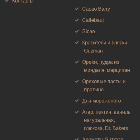
Контакты
Cacao Barry
Callebaut
Sicao
Красители и блески
Guzman
Орехи, пудра из
миндаля, марципан
Ореховые пасты и
пралине
Для мороженого
Агар, пектин, ваниль
натуральная,
глюкоза, Dr. Bakers
Ароматы Guzman