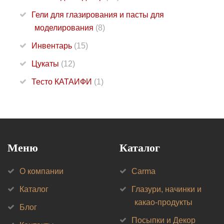
Гели для глазирования и пасты для
моделирования
(8)
Инвентарь
(15)
Цукаты
(12)
Тесто КАТАИФИ
(1)
Меню
Каталог
О компании
Carma
Каталог
Глазури, начинки и
какао-продукты
Блог
Посыпки и Декор