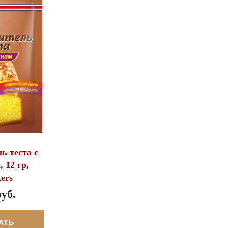
ь теста с
 12 гр,
ers
руб.
АТЬ