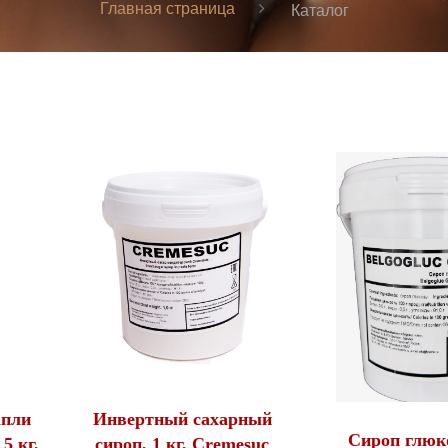
Главная страница
Каталог
апли
Инвертный сахарный
Сироп глюко
5 кг,
сироп, 1 кг, Cremesuc