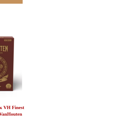
 VH Finest
 VanHouten