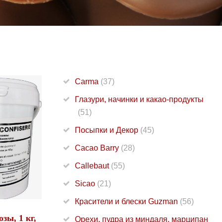
Carma
(37)
Глазури, начинки и какао-продукты
(51)
Посыпки и Декор
(45)
Cacao Barry
(28)
Callebaut
(55)
Sicao
(21)
Красители и блески Guzman
(56)
зы, 1 кг,
Орехи, пудра из миндаля, марципан