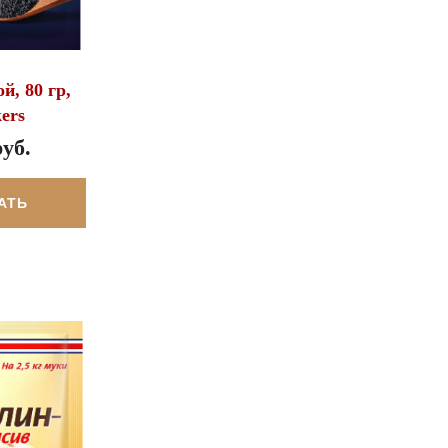
, 80 гр,
ers
руб.
АТЬ