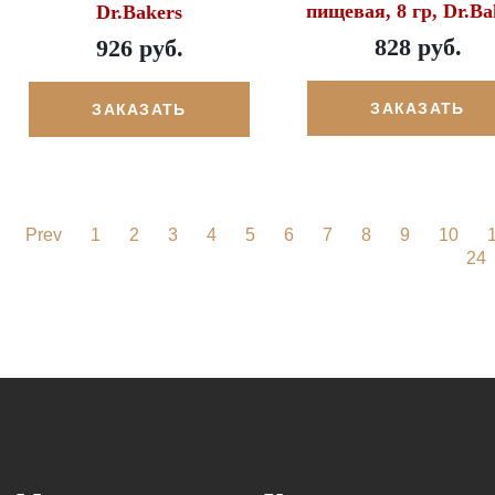
пищевая, 8 гр, Dr.Ba
Dr.Bakers
828 руб.
926 руб.
ЗАКАЗАТЬ
ЗАКАЗАТЬ
Prev
1
2
3
4
5
6
7
8
9
10
24