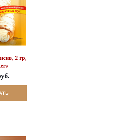
сив, 2 гр,
ers
руб.
АТЬ