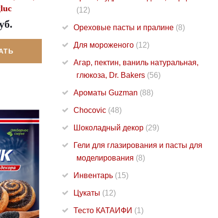
luc
(12)
уб.
Ореховые пасты и пралине
(8)
Для мороженого
(12)
АТЬ
Агар, пектин, ваниль натуральная,
глюкоза, Dr. Bakers
(56)
Ароматы Guzman
(88)
Chocovic
(48)
Шоколадный декор
(29)
Гели для глазирования и пасты для
моделирования
(8)
Инвентарь
(15)
Цукаты
(12)
Тесто КАТАИФИ
(1)