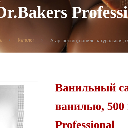
Dr.Bakers Profess
а
Каталог
Агар, пектин, ваниль натуральная, г
Ванильный са
ванилью, 500 
Professional