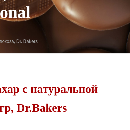
ional
люкоза, Dr. Bakers
хар с натуральной
гр, Dr.Bakers