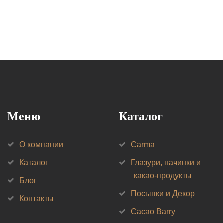
Меню
Каталог
О компании
Carma
Каталог
Глазури, начинки и
какао-продукты
Блог
Посыпки и Декор
Контакты
Cacao Barry