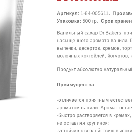
Артикул:
1-84-005611.
Произв
Упаковка:
500 гр.
Срок хранен
Ванильный сахар Dr.Bakers пр
насыщенного аромата ванили. 
выпечки, десертов, кремов, тор
молочных коктейлей, йогуртов, 
Продукт абсолютно натуральный
Преимущества:
-отличается приятным естеств
ароматом ванили. Аромат остаё
-быстро растворяется в кремах,
не оставляя крупинок;
-устойчив к воздействию высок