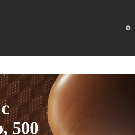
 с
, 500