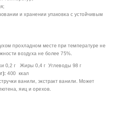
я;
ьзовании и хранении упаковка с устойчивым
сухом прохладном месте при температуре не
ажности воздуха не более 75%.
и 0,2 г Жиры 0,4 г Углеводы 98 г
г
):
400 ккал
тручки ванили, экстракт ванили. Может
лютена, яиц и орехов.