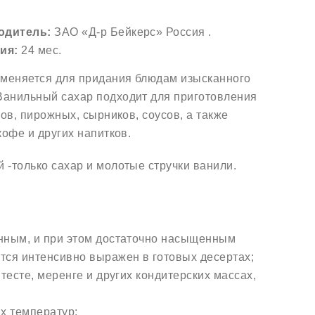
одитель:
ЗАО «Д-р Бейкерс» Россия .
ия:
24 мес.
именяется для придания блюдам изысканного
Ванильный сахар подходит для приготовления
тов, пирожных, сырников, соусов, а также
кофе и других напитков.
 -только сахар и молотые стручки ванили.
енным, и при этом достаточно насыщенным
тся интенсивно выражен в готовых десертах;
 тесте, меренге и других кондитерских массах,
их температур;