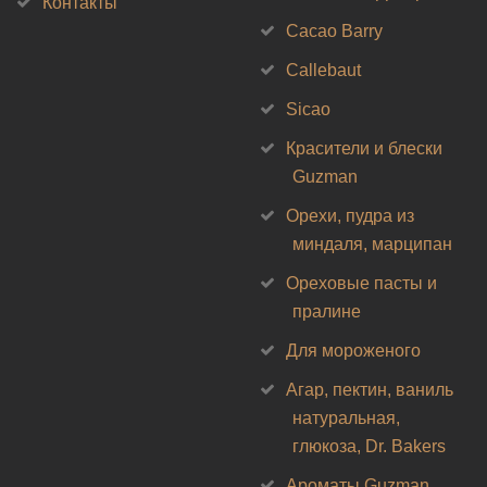
Контакты
Cacao Barry
Callebaut
Sicao
Красители и блески
Guzman
Орехи, пудра из
миндаля, марципан
Ореховые пасты и
пралине
Для мороженого
Агар, пектин, ваниль
натуральная,
глюкоза, Dr. Bakers
Ароматы Guzman