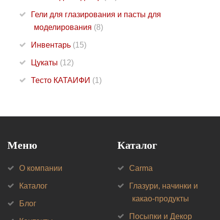
Гели для глазирования и пасты для
моделирования
(8)
Инвентарь
(15)
Цукаты
(12)
Тесто КАТАИФИ
(1)
Меню
Каталог
О компании
Carma
Каталог
Глазури, начинки и
какао-продукты
Блог
Посыпки и Декор