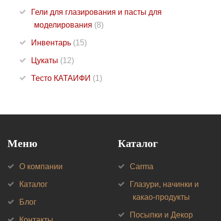
Гели для глазирования и пасты для
моделирования
(8)
Инвентарь
(15)
Цукаты
(12)
Тесто КАТАИФИ
(1)
Меню
Каталог
О компании
Carma
Каталог
Глазури, начинки и
какао-продукты
Блог
Посыпки и Декор
Контакты