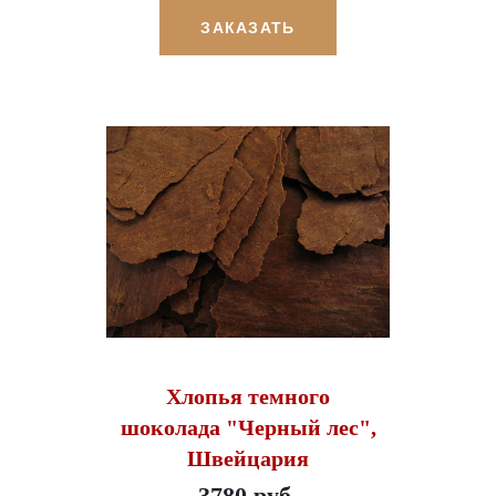
ЗАКАЗАТЬ
Хлопья темного
шоколада "Черный лес",
Швейцария
3780 руб.