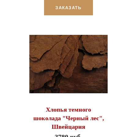
ЗАКАЗАТЬ
Хлопья темного
шоколада "Черный лес",
Швейцария
3780 руб.