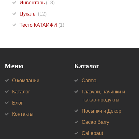
Инвентарь
(18)
Цукаты
(12)
Тесто КАТАИФИ
(1)
Меню
Каталог
О компании
Carma
Каталог
Глазури, начинки и
какао-продукты
Блог
Посыпки и Декор
Контакты
Cacao Barry
Callebaut