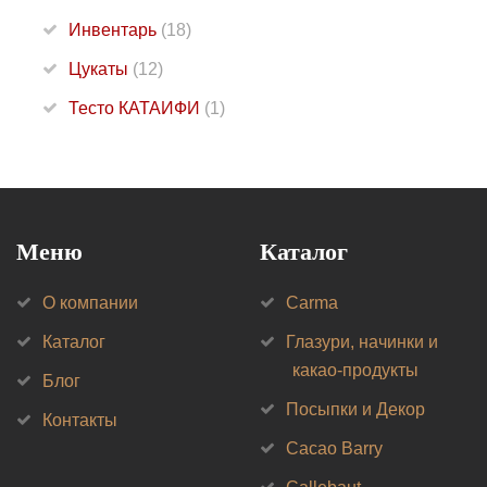
Инвентарь
(18)
Цукаты
(12)
Тесто КАТАИФИ
(1)
Меню
Каталог
О компании
Carma
Каталог
Глазури, начинки и
какао-продукты
Блог
Посыпки и Декор
Контакты
Cacao Barry