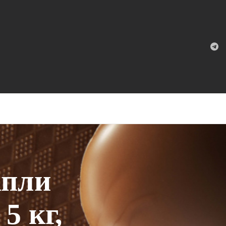
апли
5 кг,