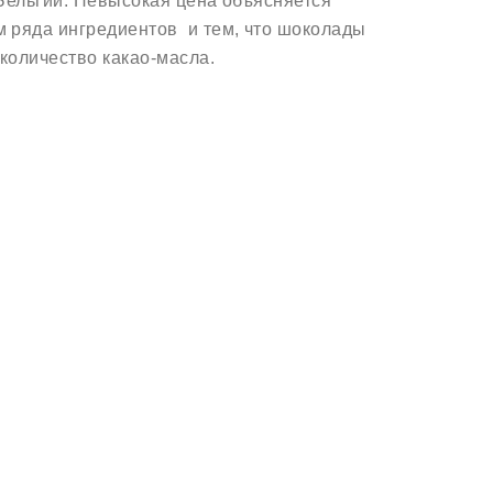
Бельгии. Невысокая цена объясняется
 ряда ингредиентов и тем, что шоколады
количество какао-масла.