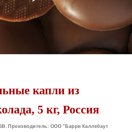
льные капли из
лада, 5 кг, Россия
5B
.
Производитель: ООО "Барри Каллебаут