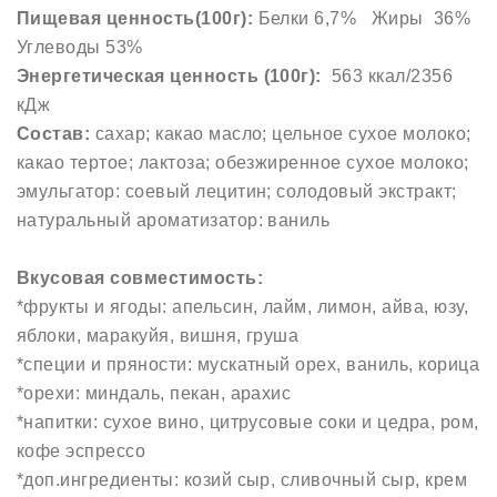
Пищевая ценность(100г):
Белки 6,7% Жиры 36%
Углеводы 53%
Энергетическая ценность (100г):
563 ккал/2356
кДж
Состав:
сахар; какао масло; цельное сухое молоко;
какао тертое; лактоза; обезжиренное сухое молоко;
эмульгатор: соевый лецитин; солодовый экстракт;
натуральный ароматизатор: ваниль
Вкусовая совместимость:
*фрукты и ягоды: апельсин, лайм, лимон, айва, юзу,
яблоки, маракуйя, вишня, груша
*специи и пряности: мускатный орех, ваниль, корица
*орехи: миндаль, пекан, арахис
*напитки: сухое вино, цитрусовые соки и цедра, ром,
кофе эспрессо
*доп.ингредиенты: козий сыр, сливочный сыр, крем