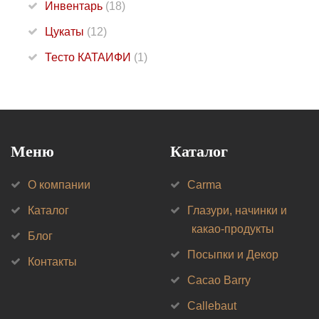
Инвентарь
(18)
Цукаты
(12)
Тесто КАТАИФИ
(1)
Меню
Каталог
О компании
Carma
Каталог
Глазури, начинки и
какао-продукты
Блог
Посыпки и Декор
Контакты
Cacao Barry
Callebaut