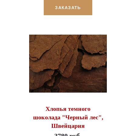
ЗАКАЗАТЬ
Хлопья темного
шоколада "Черный лес",
Швейцария
3780 руб.