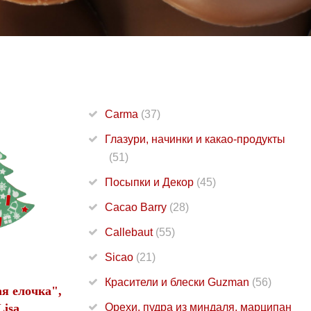
Carma
(37)
Глазури, начинки и какао-продукты
(51)
Посыпки и Декор
(45)
Cacao Barry
(28)
Callebaut
(55)
Sicao
(21)
Красители и блески Guzman
(56)
я елочка",
isa
Орехи, пудра из миндаля, марципан