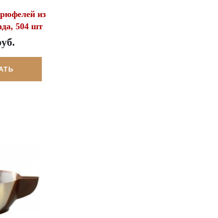
трюфелей из
да, 504 шт
руб.
АТЬ