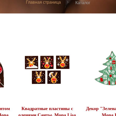
Главная страница
Каталог
интом
Квадратные пластины с
Декор "Зелена
Mona
оленями Санты, Mona Lisa
Mona L