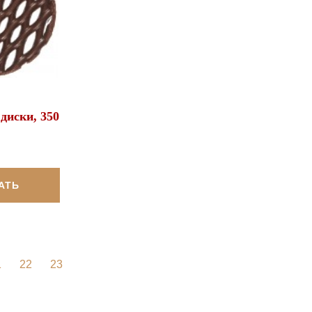
диски, 350
АТЬ
1
22
23