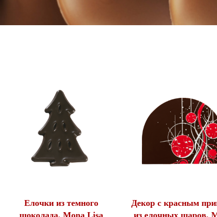
Елочки из темного
Декор с красным пр
шоколада, Mona Lisa
из елочных шаров, 