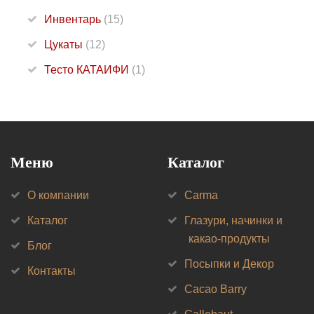
Инвентарь
(15)
Цукаты
(12)
Тесто КАТАИФИ
(1)
Меню
Каталог
О компании
Carma
Каталог
Глазури, начинки и
какао-продукты
Блог
Посыпки и Декор
Контакты
Cacao Barry