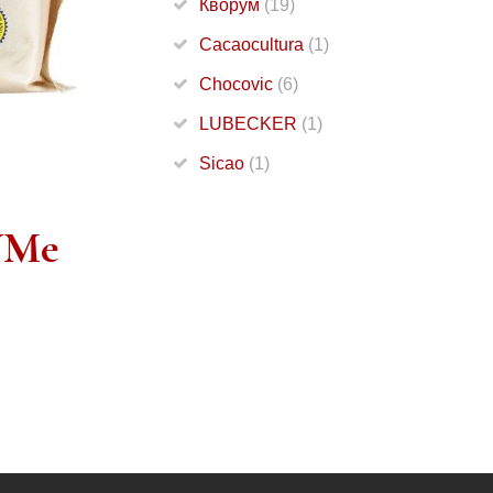
Кворум
(19)
Cacaocultura
(1)
Chocovic
(6)
LUBECKER
(1)
Sicao
(1)
УМе