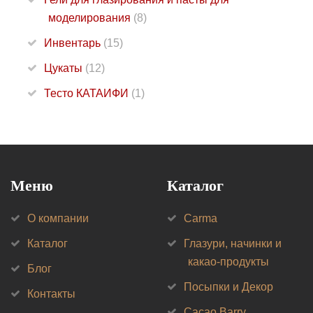
моделирования
(8)
Инвентарь
(15)
Цукаты
(12)
Тесто КАТАИФИ
(1)
Меню
Каталог
О компании
Carma
Каталог
Глазури, начинки и
какао-продукты
Блог
Посыпки и Декор
Контакты
Cacao Barry