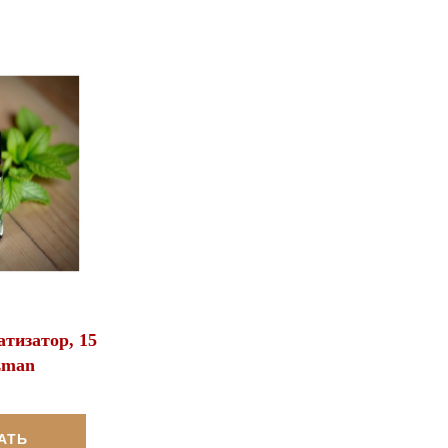
тизатор, 15
zman
АТЬ