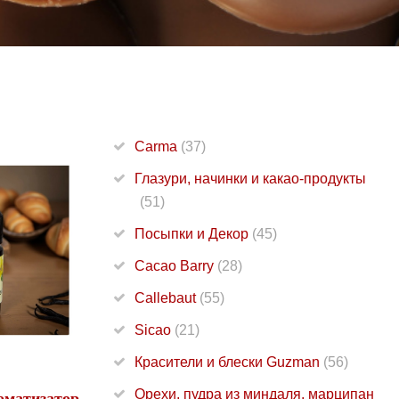
Carma
(37)
Глазури, начинки и какао-продукты
(51)
Посыпки и Декор
(45)
Cacao Barry
(28)
Callebaut
(55)
Sicao
(21)
Красители и блески Guzman
(56)
Орехи, пудра из миндаля, марципан
оматизатор,