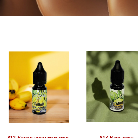
812 Банан ароматизатор,
813 Бергамот