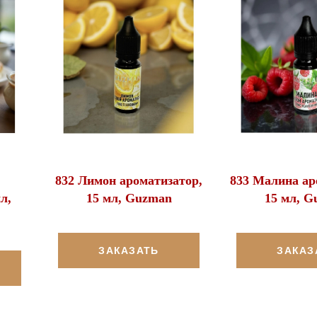
832 Лимон ароматизатор,
833 Малина ар
л,
15 мл, Guzman
15 мл, G
ЗАКАЗАТЬ
ЗАКАЗ