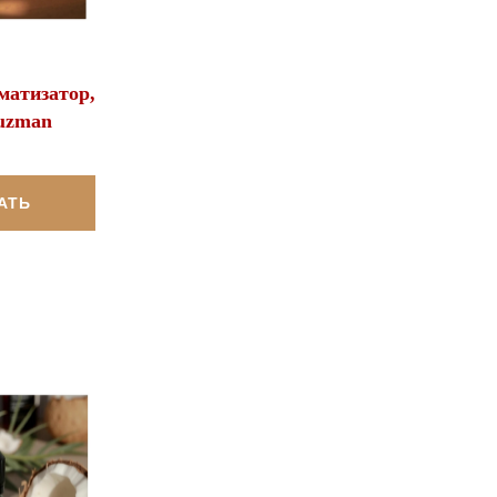
матизатор,
uzman
АТЬ