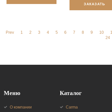
ЗАКАЗАТЬ
Prev
1
2
3
4
5
6
7
8
9
10
24
Меню
Каталог
О компании
Carma