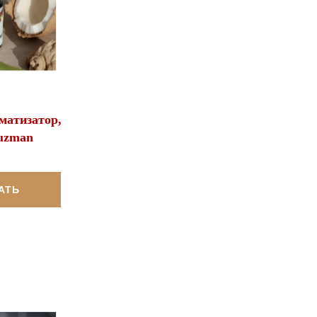
матизатор,
uzman
АТЬ