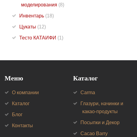
моделирования
(8)
Инвентарь
(18)
Цукаты
(12)
Тесто КАТАИФИ
(1)
Меню
Каталог
О компании
Carma
Каталог
Глазури, начинки и
какао-продукты
Блог
Посыпки и Декор
Контакты
Cacao Barry