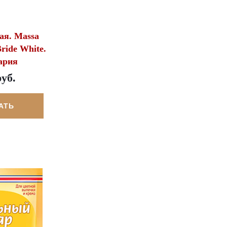
ая. Massa
Bride White.
ария
руб.
АТЬ