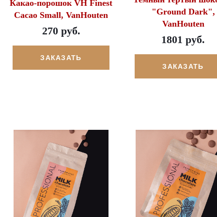
Какао-порошок VH Finest
"Ground Dark",
Cacao Small, VanHouten
VanHouten
270 руб.
1801 руб.
ЗАКАЗАТЬ
ЗАКАЗАТЬ