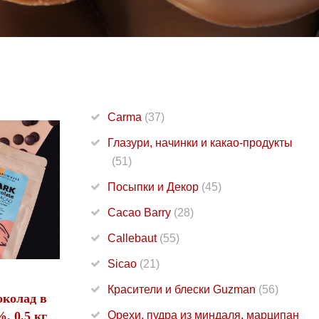
Carma
(37)
Глазури, начинки и какао-продукты
(51)
Посыпки и Декор
(45)
Cacao Barry
(28)
Callebaut
(55)
Sicao
(21)
Красители и блески Guzman
(56)
околад в
, 0,5 кг
Орехи, пудра из миндаля, марципан