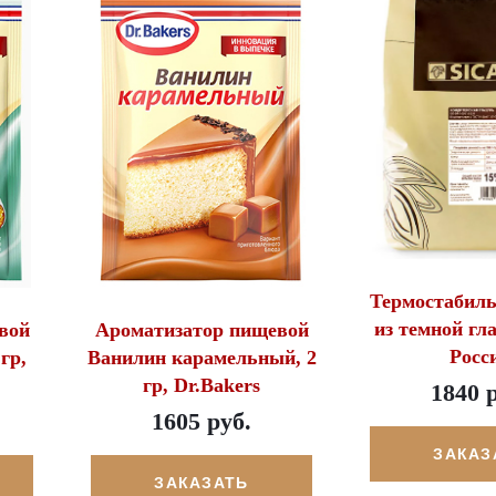
Термостабил
из темной гла
вой
Ароматизатор пищевой
Росс
гр,
Ванилин карамельный, 2
гр, Dr.Bakers
1840 
1605 руб.
ЗАКАЗ
ЗАКАЗАТЬ