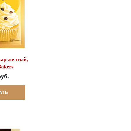
хар желтый,
Bakers
руб.
АТЬ