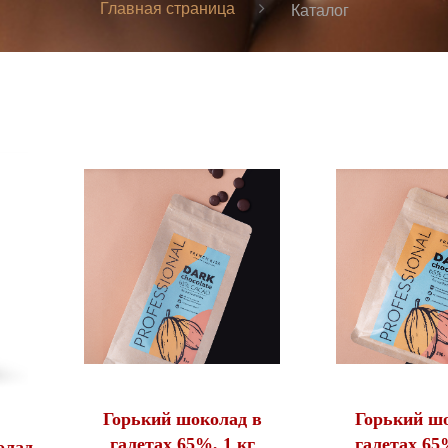
Главная страница
Каталог
Горький шоколад в
Горький ш
галетах 65%, 1 кг
галетах 65%
олад