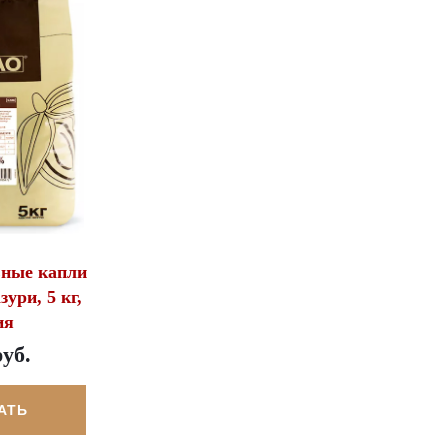
ьные капли
зури, 5 кг,
ия
руб.
АТЬ