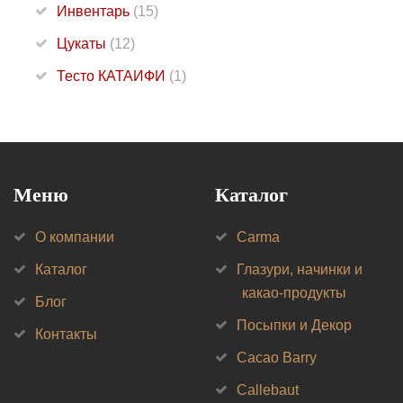
Инвентарь
(15)
Цукаты
(12)
Тесто КАТАИФИ
(1)
Меню
Каталог
О компании
Carma
Каталог
Глазури, начинки и
какао-продукты
Блог
Посыпки и Декор
Контакты
Cacao Barry
Callebaut