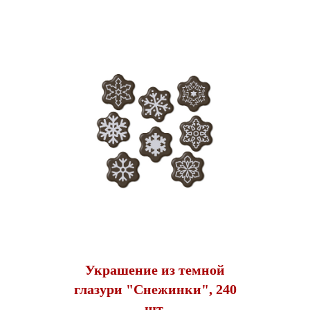
Украшение из темной
глазури "Снежинки", 240
шт.