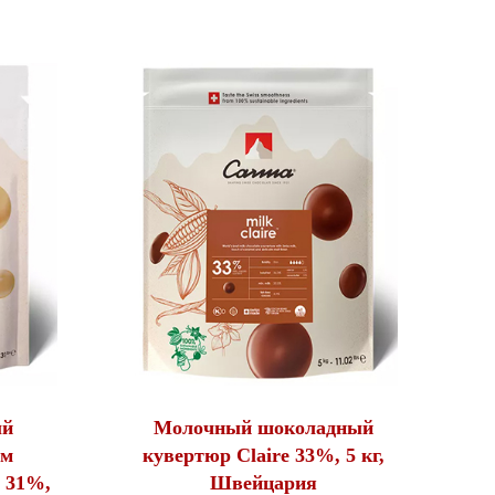
ый
Молочный шоколадный
ом
кувертюр Claire 33%, 5 кг,
n 31%,
Швейцария