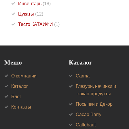
Инвентарь
(18)
Цукаты
(12)
Тесто КАТАИФИ
(1)
Меню
Каталог
О компании
Carma
Каталог
Глазури, начинки и
какао-продукты
Блог
Посыпки и Декор
Контакты
Cacao Barry
Callebaut