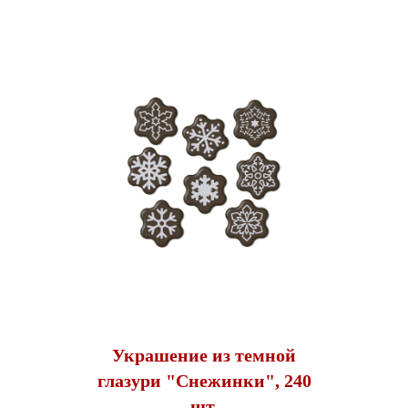
Украшение из темной
глазури "Снежинки", 240
шт.