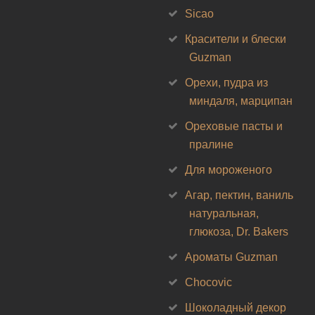
Sicao
Красители и блески
Guzman
Орехи, пудра из
миндаля, марципан
Ореховые пасты и
пралине
Для мороженого
Агар, пектин, ваниль
натуральная,
глюкоза, Dr. Bakers
Ароматы Guzman
Chocovic
Шоколадный декор