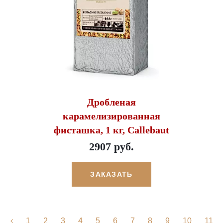
Дробленая
карамелизированная
фисташка, 1 кг, Callebaut
2907 руб.
ЗАКАЗАТЬ
1
2
3
4
5
6
7
8
9
10
11