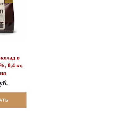
колад в
%, 0,4 кг,
гия
уб.
АТЬ