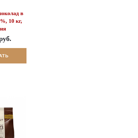
околад в
%, 10 кг,
гия
руб.
АТЬ