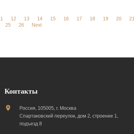
11
12
13
14
15
16
17
18
19
20
2
25
26
Next
Контакты
Россия, 105005, г. Москва
Спартаковский переулок, дом 2, строение 1,
подъезд 8