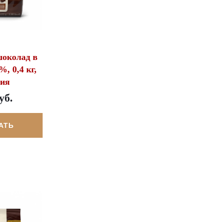
околад в
%, 0,4 кг,
гия
уб.
АТЬ