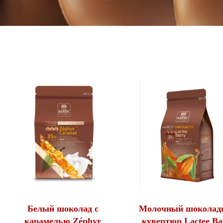
Белый шоколад с
Молочный шоколад
карамелью Zéphyr
кувертюр Lactee Ba