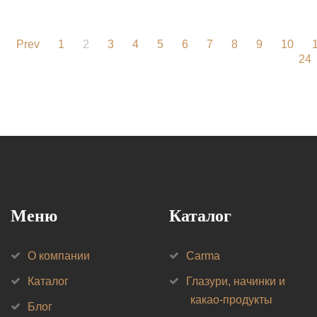
Prev
1
2
3
4
5
6
7
8
9
10
24
Меню
Каталог
О компании
Carma
Каталог
Глазури, начинки и
какао-продукты
Блог