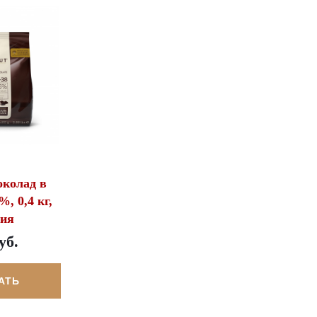
околад в
%, 0,4 кг,
гия
уб.
АТЬ