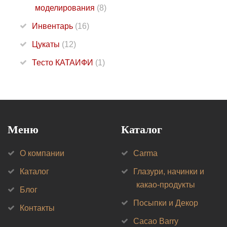
моделирования
(8)
Инвентарь
(16)
Цукаты
(12)
Тесто КАТАИФИ
(1)
Меню
Каталог
О компании
Carma
Каталог
Глазури, начинки и
какао-продукты
Блог
Посыпки и Декор
Контакты
Cacao Barry