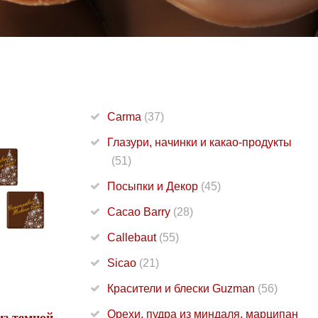
Carma
(37)
Глазури, начинки и какао-продукты
(51)
Посыпки и Декор
(45)
Cacao Barry
(28)
Callebaut
(55)
Sicao
(21)
Красители и блески Guzman
(56)
Орехи, пудра из миндаля, марципан
з темной