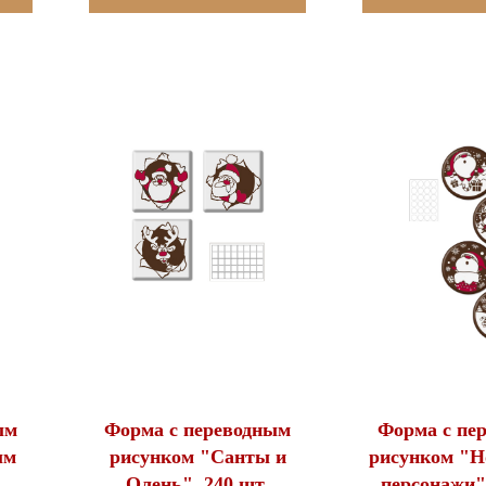
ым
Форма с переводным
Форма с пе
ым
рисунком "Санты и
рисунком "Н
Олень", 240 шт.
персонажи",