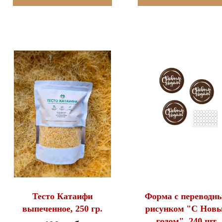
Тесто Катаифи
Форма с переводн
выпеченное, 250 гр.
рисунком "С Нов
годом", 240 шт.