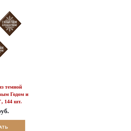
з темной
вым Годом и
, 144 шт.
руб.
АТЬ