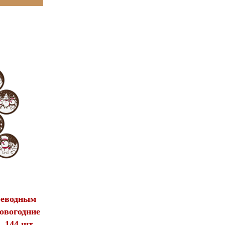
реводным
овогодние
 144 шт.