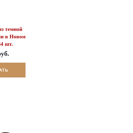
з темной
чи в Новом
44 шт.
руб.
АТЬ