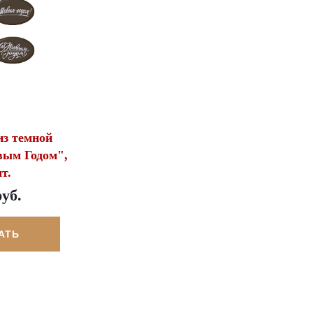
з темной
вым Годом",
т.
руб.
АТЬ