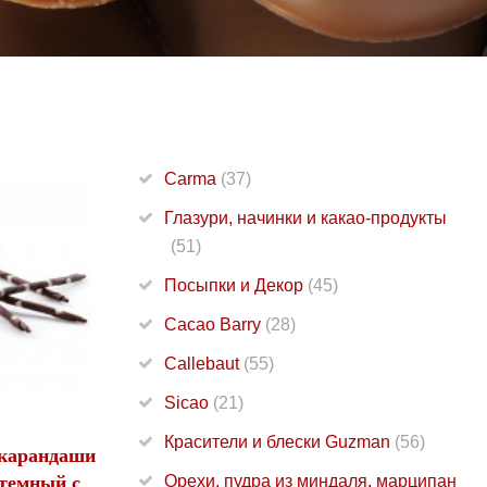
Carma
(37)
Глазури, начинки и какао-продукты
(51)
Посыпки и Декор
(45)
Cacao Barry
(28)
Callebaut
(55)
Sicao
(21)
Красители и блески Guzman
(56)
карандаши
темный с
Орехи, пудра из миндаля, марципан