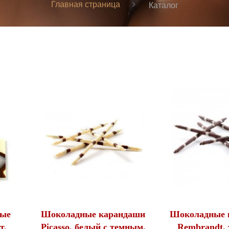
Главная страница
Каталог
ные
Шоколадные карандаши
Шоколадные 
т.
Picasso, белый с темным,
Rembrandt, 