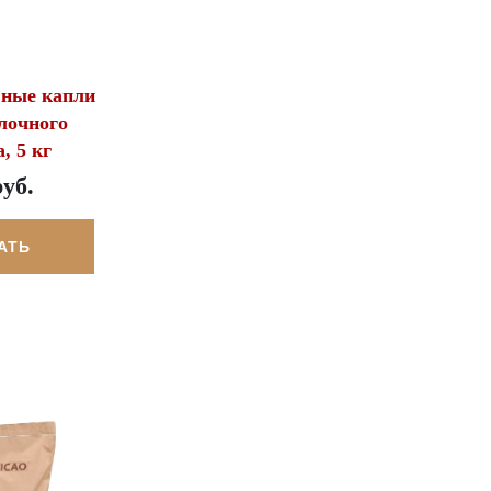
ьные капли
лочного
, 5 кг
руб.
АТЬ