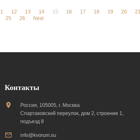
11
12
13
14
15
16
17
18
19
20
2
25
26
Next
Контакты
Россия, 105005, г. Москва
Спартаковский переулок, дом 2, строение 1,
подъезд 8
info@kvorum.su