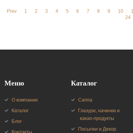
Prev
1
2
3
4
5
6
7
8
9
10
24
Меню
Каталог
О компании
Carma
Каталог
Глазури, начинки и
какао-продукты
Блог
Посыпки и Декор
Контакты