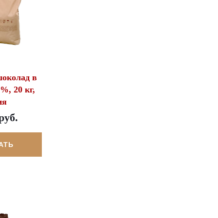
околад в
%, 20 кг,
ия
руб.
АТЬ