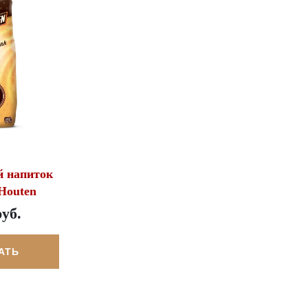
 напиток
Houten
руб.
АТЬ