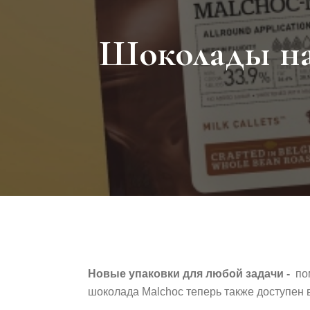
Шоколады на 
Новые упаковки для любой задачи -
пом
шоколада Malchoc теперь также доступен 