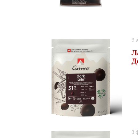
3 
Л
Д
3 