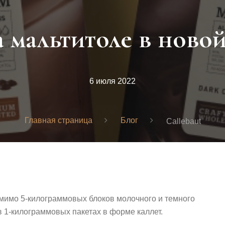
мальтитоле в новой 
6 июля 2022
Главная страница
Блог
Callebaut
имо 5-килограммовых блоков молочного и темного
в 1-килограммовых пакетах в форме каллет.