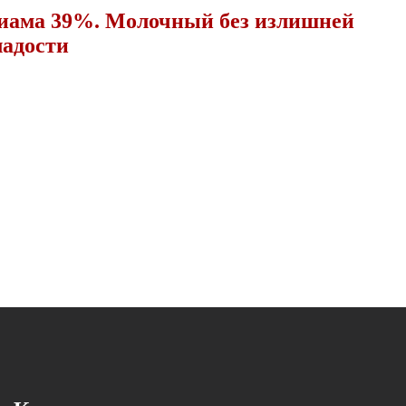
иама 39%. Молочный без излишней
ладости