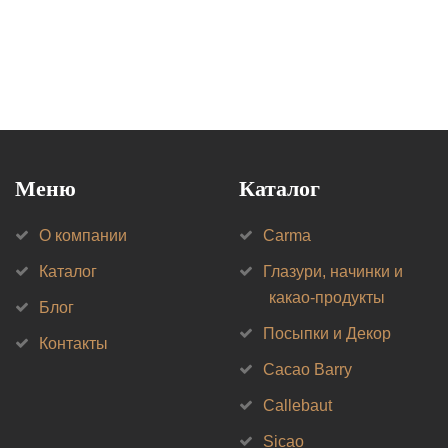
Меню
Каталог
О компании
Carma
Каталог
Глазури, начинки и
какао-продукты
Блог
Посыпки и Декор
Контакты
Cacao Barry
Callebaut
Sicao