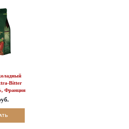
коладный
ra-Bitter
%, Франция
руб.
АТЬ