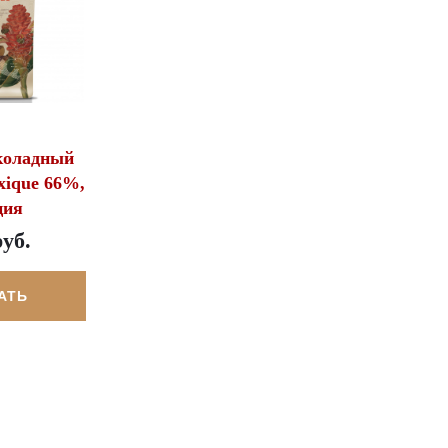
коладный
xique 66%,
ция
руб.
АТЬ