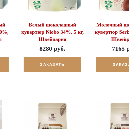
ый
Белый шоколадный
Молочный ш
50%,
кувертюр Niobo 34%, 5 кг,
кувертюр Seriz
я
Швейцария
Швейц
8280 руб.
7165 
ЗАКАЗАТЬ
ЗАКАЗ