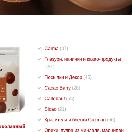
Carma
(37)
Глазури, начинки и какао-продукты
(51)
Посыпки и Декор
(45)
Cacao Barry
(28)
Callebaut
(55)
Sicao
(21)
Красители и блески Guzman
(56)
околадный
Орехи, пудра из миндаля, марципан