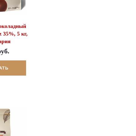
околадный
 35%, 5 кг,
ария
руб.
АТЬ