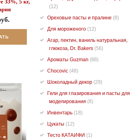
e 33%, 5 кг,
(12)
ария
Ореховые пасты и пралине
(8)
руб.
Для мороженого
(12)
АТЬ
Агар, пектин, ваниль натуральная,
глюкоза, Dr. Bakers
(56)
Ароматы Guzman
(88)
Chocovic
(48)
Шоколадный декор
(29)
Гели для глазирования и пасты для
моделирования
(8)
Инвентарь
(18)
Цукаты
(12)
Тесто КАТАИФИ
(1)