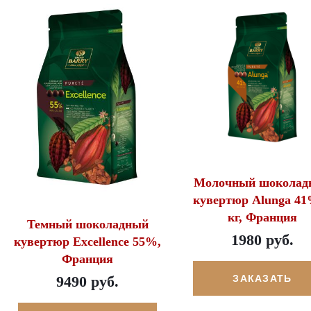
Молочный шоколад
кувертюр Alunga 41
кг, Франция
Темный шоколадный
1980 руб.
кувертюр Excellence 55%,
Франция
9490 руб.
ЗАКАЗАТЬ