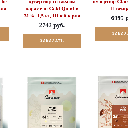
che
кувертюр со вкусом
кувертюр Clair
рия
карамели Gold Quintin
Швейц
31%, 1,5 кг, Швейцария
6995 
2742 руб.
ЗАКАЗ
ЗАКАЗАТЬ