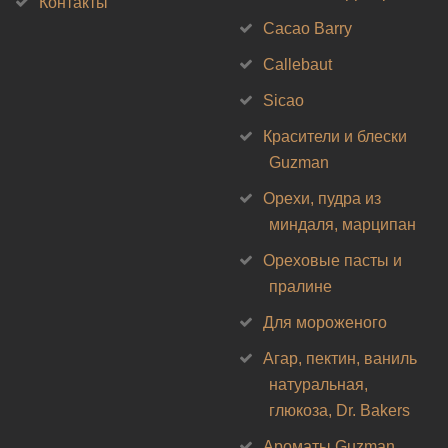
Контакты
Cacao Barry
Callebaut
Sicao
Красители и блески
Guzman
Орехи, пудра из
миндаля, марципан
Ореховые пасты и
пралине
Для мороженого
Агар, пектин, ваниль
натуральная,
глюкоза, Dr. Bakers
Ароматы Guzman