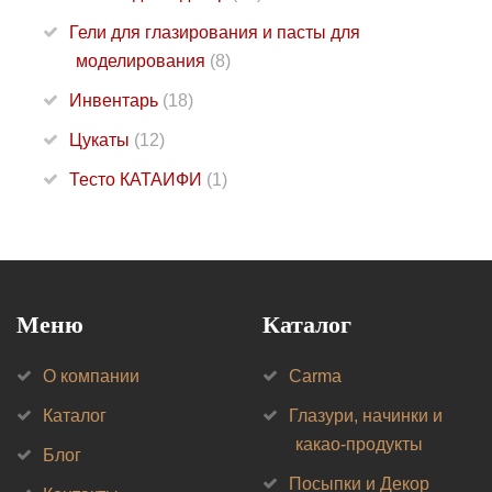
Гели для глазирования и пасты для
моделирования
(8)
Инвентарь
(18)
Цукаты
(12)
Тесто КАТАИФИ
(1)
Меню
Каталог
О компании
Carma
Каталог
Глазури, начинки и
какао-продукты
Блог
Посыпки и Декор