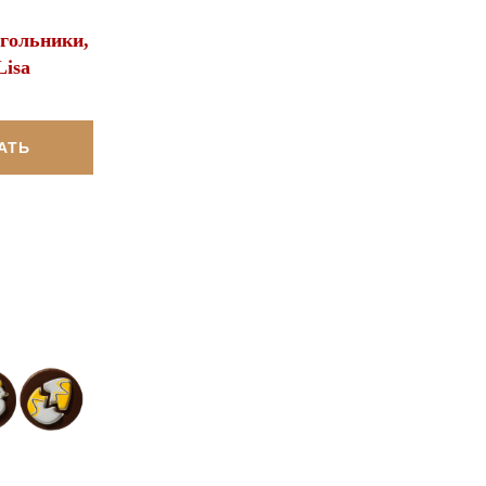
гольники,
isa
АТЬ