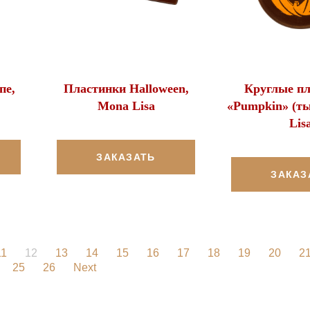
пе,
Пластинки Halloween,
Круглые п
Mona Lisa
«Pumpkin» (ты
Lis
ЗАКАЗАТЬ
ЗАКАЗ
11
12
13
14
15
16
17
18
19
20
2
25
26
Next