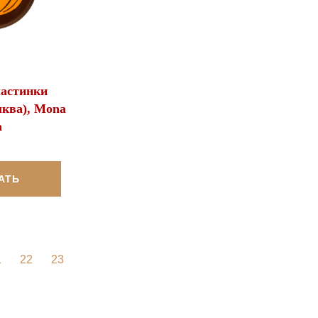
ластинки
ква), Mona
a
АТЬ
1
22
23