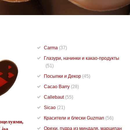
Carma
(37)
Глазури, начинки и какао-продукты
(51)
Посыпки и Декор
(45)
Cacao Barry
(28)
Callebaut
(55)
Sicao
(21)
Красители и блески Guzman
(56)
оцелуями,
isa
Орехи, пудра из миндаля, марципан