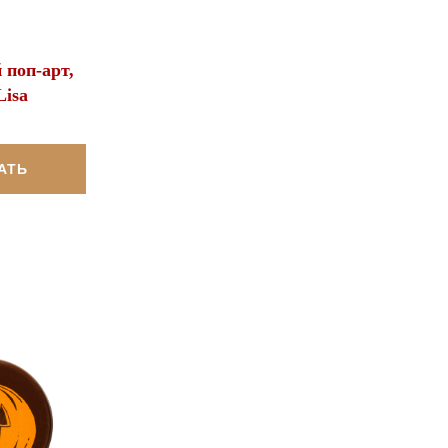
поп-арт,
isa
АТЬ