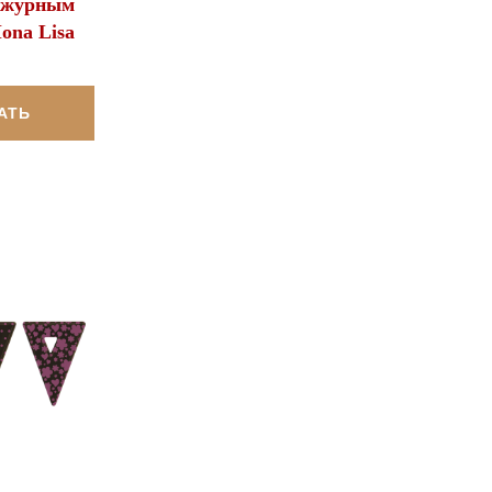
 ажурным
ona Lisa
АТЬ